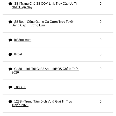
S8 | Trang Chủ S8 COM Link Truy Cập Uy Tín
0
Nhất Hiện Nay
S8 Bet – Cổng Game Cá Cược Trực Tuyến
0
Đẳng Cấp Thượng Lưu
lc88network
0
8xbet
0
Go88 - Link Tải Go88 Android/iOS Chính Thức
0
2026
188BET
0
123B - Trung Tâm Dịch Vụ & Giải Trí Trực
0
Tuyến 2026