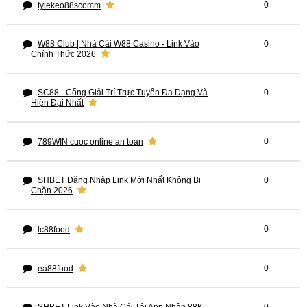
0
tylekeo88scomm
W88 Club | Nhà Cái W88 Casino - Link Vào
0
Chính Thức 2026
SC88 - Cổng Giải Trí Trực Tuyến Đa Dạng Và
0
Hiện Đại Nhất
0
789WIN cuoc online an toan
SHBET Đăng Nhập Link Mới Nhất Không Bị
0
Chặn 2026
0
lc88food
0
ea88food