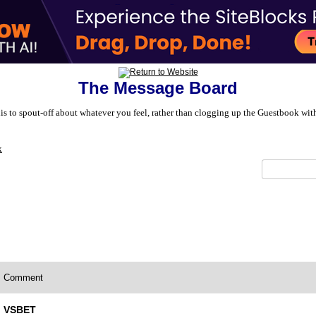
The Message Board
is to spout-off about whatever you feel, rather than clogging up the Guestbook wit
x
Comment
VSBET