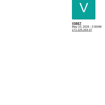
V
VSBET
May 10, 2026 - 3:30AM
171.225.203.37