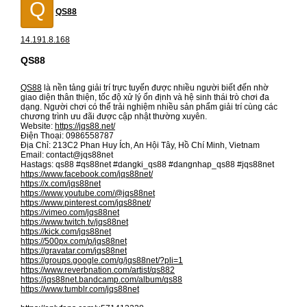
Q
QS88
14.191.8.168
QS88
QS88
là nền tảng giải trí trực tuyến được nhiều người biết đến nhờ
giao diện thân thiện, tốc độ xử lý ổn định và hệ sinh thái trò chơi đa
dạng. Người chơi có thể trải nghiệm nhiều sản phẩm giải trí cùng các
chương trình ưu đãi được cập nhật thường xuyên.
Website:
https://jqs88.net/
Điện Thoại: 0986558787
Địa Chỉ: 213C2 Phan Huy Ích, An Hội Tây, Hồ Chí Minh, Vietnam
Email: contact@jqs88net
Hastags: qs88 #qs88net #dangki_qs88 #dangnhap_qs88 #jqs88net
https://www.facebook.com/jqs88net/
https://x.com/jqs88net
https://www.youtube.com/@jqs88net
https://www.pinterest.com/jqs88net/
https://vimeo.com/jqs88net
https://www.twitch.tv/jqs88net
https://kick.com/jqs88net
https://500px.com/p/jqs88net
https://gravatar.com/jqs88net
https://groups.google.com/g/jqs88net/?pli=1
https://www.reverbnation.com/artist/qs882
https://jqs88net.bandcamp.com/album/qs88
https://www.tumblr.com/jqs88net