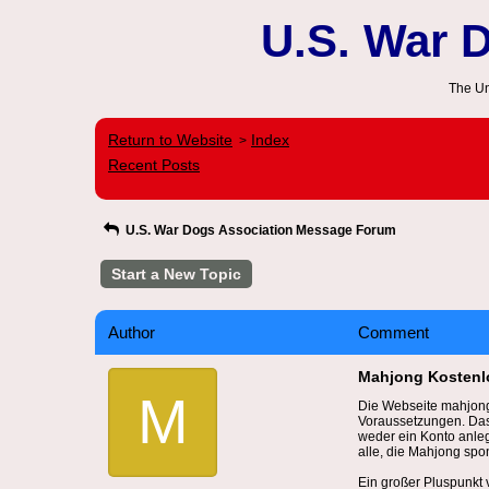
U.S. War 
The Un
Return to Website
Index
>
Recent Posts
U.S. War Dogs Association Message Forum
Start a New Topic
Author
Comment
Mahjong Kostenlo
M
Die Webseite mahjong
Voraussetzungen. Das 
weder ein Konto anleg
alle, die Mahjong spo
Ein großer Pluspunkt v