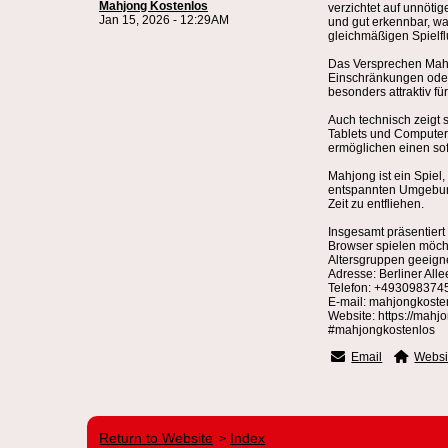
Mahjong Kostenlos
verzichtet auf unnötig
Jan 15, 2026 - 12:29AM
und gut erkennbar, wa
gleichmäßigen Spielfl
Das Versprechen Mahj
Einschränkungen oder 
besonders attraktiv f
Auch technisch zeigt 
Tablets und Computern
ermöglichen einen sofo
Mahjong ist ein Spiel
entspannten Umgebung 
Zeit zu entfliehen.
Insgesamt präsentiert
Browser spielen möch
Altersgruppen geeignet
Adresse: Berliner All
Telefon: +493098374
E-mail: mahjongkost
Website: https://mahj
#mahjongkostenlos
Email
Websi
Return to Website
Index
>