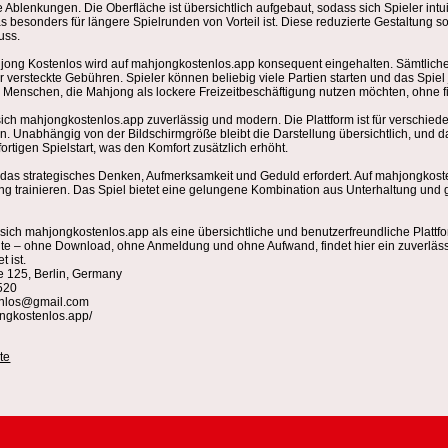
e Ablenkungen. Die Oberfläche ist übersichtlich aufgebaut, sodass sich Spieler intu
s besonders für längere Spielrunden von Vorteil ist. Diese reduzierte Gestaltung s
uss.
ong Kostenlos wird auf mahjongkostenlos.app konsequent eingehalten. Sämtliche S
versteckte Gebühren. Spieler können beliebig viele Partien starten und das Spiel
ür Menschen, die Mahjong als lockere Freizeitbeschäftigung nutzen möchten, ohne f
sich mahjongkostenlos.app zuverlässig und modern. Die Plattform ist für verschiede
. Unabhängig von der Bildschirmgröße bleibt die Darstellung übersichtlich, und da
rtigen Spielstart, was den Komfort zusätzlich erhöht.
, das strategisches Denken, Aufmerksamkeit und Geduld erfordert. Auf mahjongkost
trainieren. Das Spiel bietet eine gelungene Kombination aus Unterhaltung und geist
 sich mahjongkostenlos.app als eine übersichtliche und benutzerfreundliche Platt
te – ohne Download, ohne Anmeldung und ohne Aufwand, findet hier ein zuverläss
 ist.
ee 125, Berlin, Germany
520
enlos@gmail.com
ongkostenlos.app/
te