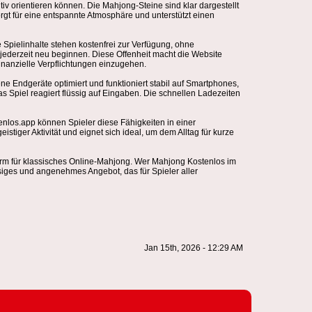
itiv orientieren können. Die Mahjong-Steine sind klar dargestellt
orgt für eine entspannte Atmosphäre und unterstützt einen
pielinhalte stehen kostenfrei zur Verfügung, ohne
 jederzeit neu beginnen. Diese Offenheit macht die Website
inanzielle Verpflichtungen einzugehen.
ne Endgeräte optimiert und funktioniert stabil auf Smartphones,
s Spiel reagiert flüssig auf Eingaben. Die schnellen Ladezeiten
enlos.app können Spieler diese Fähigkeiten in einer
iger Aktivität und eignet sich ideal, um dem Alltag für kurze
form für klassisches Online-Mahjong. Wer Mahjong Kostenlos im
iges und angenehmes Angebot, das für Spieler aller
Jan 15th, 2026 - 12:29 AM