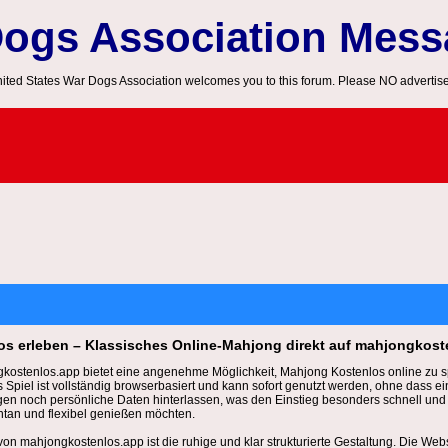
Dogs Association Mes
ited States War Dogs Association welcomes you to this forum. Please NO advertis
s erleben – Klassisches Online-Mahjong direkt auf mahjongkost
kostenlos.app bietet eine angenehme Möglichkeit, Mahjong Kostenlos online zu s
Spiel ist vollständig browserbasiert und kann sofort genutzt werden, ohne dass ein
en noch persönliche Daten hinterlassen, was den Einstieg besonders schnell und un
ntan und flexibel genießen möchten.
on mahjongkostenlos.app ist die ruhige und klar strukturierte Gestaltung. Die Websi